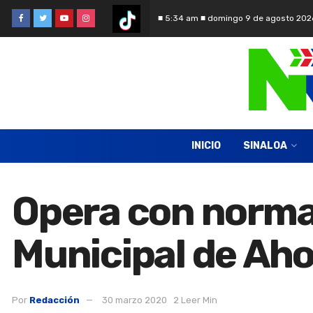
■ 5:34 am ■ domingo 9 de agosto 202
INICIO
SINALOA
Opera con norma
Municipal de Aho
Por
Redacción
30 marzo 2020
2 Leer Min