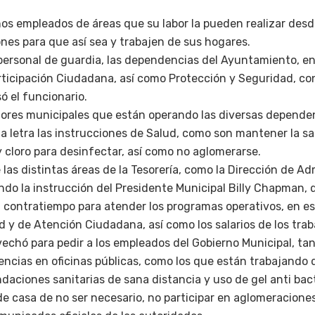
nos empleados de áreas que su labor la pueden realizar desd
nes para que así sea y trabajen de sus hogares.
personal de guardia, las dependencias del Ayuntamiento, en 
rticipación Ciudadana, así como Protección y Seguridad, c
ó el funcionario.
idores municipales que están operando las diversas depende
la letra las instrucciones de Salud, como son mantener la sa
 y cloro para desinfectar, así como no aglomerarse.
as distintas áreas de la Tesorería, como la Dirección de Ad
ndo la instrucción del Presidente Municipal Billy Chapman, 
n contratiempo para atender los programas operativos, en es
 y de Atención Ciudadana, así como los salarios de los trab
echó para pedir a los empleados del Gobierno Municipal, tan
ncias en oficinas públicas, como los que están trabajando 
aciones sanitarias de sana distancia y uso de gel anti bacte
 de casa de no ser necesario, no participar en aglomeracion