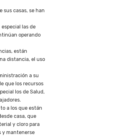
e sus casas, se han
especial las de
ontinúan operando
ncias, están
na distancia, el uso
ministración a su
de que los recursos
pecial los de Salud,
ajadores.
to a los que están
desde casa, que
rial y cloro para
es y mantenerse