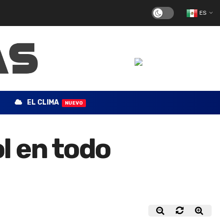
ES
EL CLIMA
NUEVO
l en todo