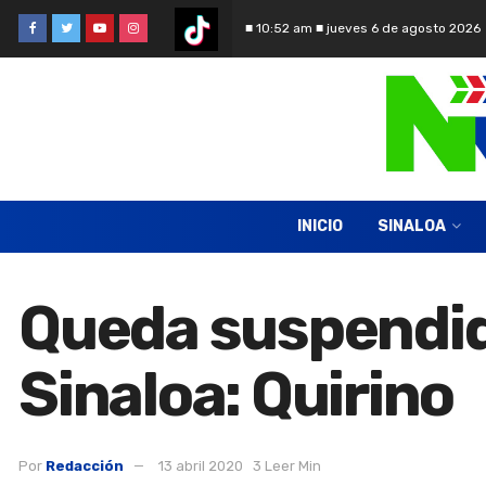
■ 10:52 am ■ jueves 6 de agosto 2026
INICIO
SINALOA
Queda suspendida
Sinaloa: Quirino
Por
Redacción
13 abril 2020
3 Leer Min