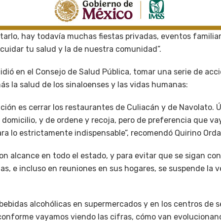
arlo, hay todavía muchas fiestas privadas, eventos familia
uidar tu salud y la de nuestra comunidad”.
idió en el Consejo de Salud Pública, tomar una serie de acc
ás la salud de los sinaloenses y las vidas humanas:
ción es cerrar los restaurantes de Culiacán y de Navolato.
 a domicilio, y de ordene y recoja, pero de preferencia que v
ara lo estrictamente indispensable”, recomendó Quirino Orda
con alcance en todo el estado, y para evitar que se sigan c
s, e incluso en reuniones en sus hogares, se suspende la 
bebidas alcohólicas en supermercados y en los centros de se
conforme vayamos viendo las cifras, cómo van evolucionand