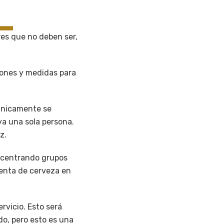
res que no deben ser,
iones y medidas para
 Únicamente se
aya una sola persona.
z.
oncentrando grupos
venta de cerveza en
rvicio. Esto será
o, pero esto es una