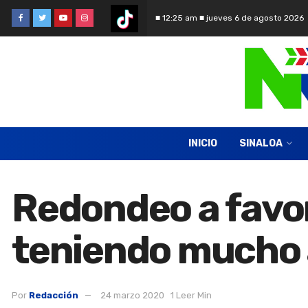
■ 12:25 am ■ jueves 6 de agosto 2026
INICIO
SINALOA
Redondeo a favor
teniendo mucho 
Por
Redacción
24 marzo 2020
1 Leer Min