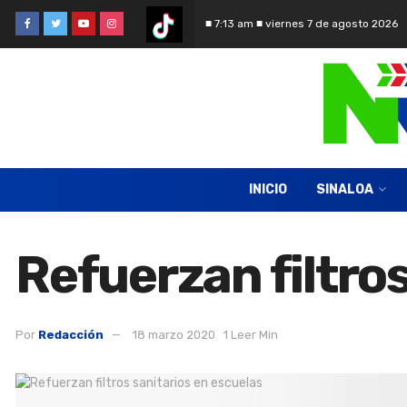
■ 7:13 am ■ viernes 7 de agosto 2026
INICIO
SINALOA
Refuerzan filtro
Por
Redacción
18 marzo 2020
1 Leer Min