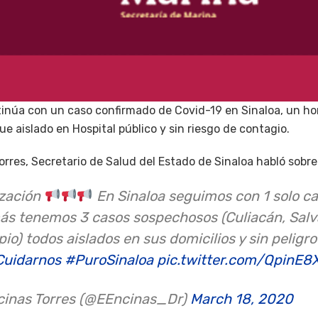
tinúa con un caso confirmado de Covid-19 en Sinaloa, un ho
ue aislado en Hospital público y sin riesgo de contagio.
Torres, Secretario de Salud del Estado de Sinaloa habló sobre
ización
En Sinaloa seguimos con 1 solo c
ás tenemos 3 casos sospechosos (Culiacán, Salv
pio) todos aislados en sus domicilios y sin pelig
uidarnos
#PuroSinaloa
pic.twitter.com/QpinE8
ncinas Torres (@EEncinas_Dr)
March 18, 2020