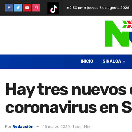
■ 2:30 pm ■ jueves 6 de agosto 2026
INICIO
SINALOA
Hay tres nuevos
coronavirus en S
Por
Redacción
18 marzo 2020
1 Leer Min