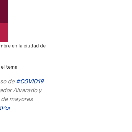
mbre en la ciudad de
 el tema.
aso de
#COVID19
ador Alvarado y
ro de mayores
XPoi