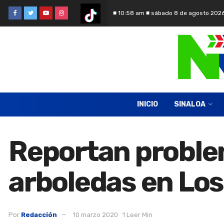
■ 10:58 am ■ sábado 8 de agosto 202
INICIO
SINALOA
Reportan problem
arboledas en Lo
Por
Redacción
10 marzo 2020
1 Leer Min