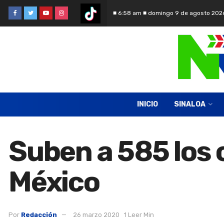
■ 6:58 am ■ domingo 9 de agosto 202
INICIO
SINALOA
Suben a 585 los 
México
Por
Redacción
26 marzo 2020
1 Leer Min