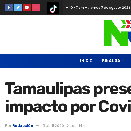
■ 10:47 am ■ viernes 7 de agosto 2026
INICIO
SINALOA
Tamaulipas pres
impacto por Cov
Por
Redacción
3 abril 2020
2 Leer Min