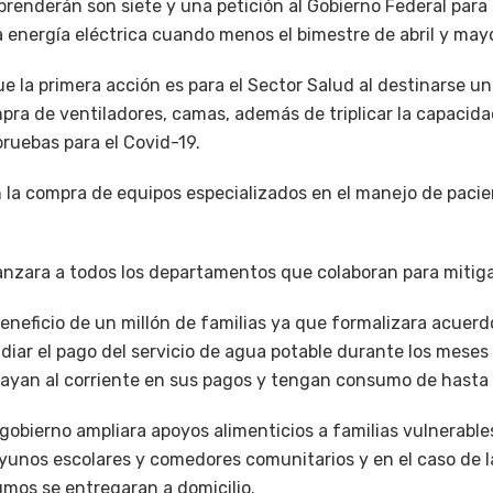
renderán son siete y una petición al Gobierno Federal para
la energía eléctrica cuando menos el bimestre de abril y may
e la primera acción es para el Sector Salud al destinarse un
pra de ventiladores, camas, además de triplicar la capacidad
 pruebas para el Covid-19.
 la compra de equipos especializados en el manejo de pacie
anzara a todos los departamentos que colaboran para mitiga
 beneficio de un millón de familias ya que formalizara acue
diar el pago del servicio de agua potable durante los meses 
vayan al corriente en sus pagos y tengan consumo de hasta 
 gobierno ampliara apoyos alimenticios a familias vulnerables
yunos escolares y comedores comunitarios y en el caso de l
umos se entregaran a domicilio.