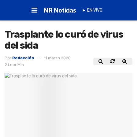
NR Noticias
► EN VIVO
Trasplante lo curó de virus
del sida
Por
Redacción
11 marzo 2020
2 Leer Min