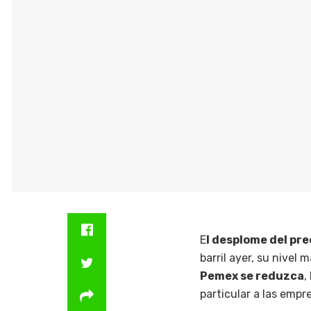
E
l desplome del pre
barril ayer, su nivel 
Pemex se reduzca
,
particular a las empr