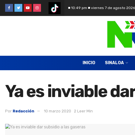
■ 10:49 pm ■ viernes 7 de agosto 2026
INICIO
SINALOA
Ya es inviable da
Por
Redacción
10 marzo 2020
2 Leer Min