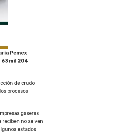
iaria Pemex
 63 mil 204
acción de crudo
 los procesos
 empresas gaseras
e reciben no se ven
 algunos estados