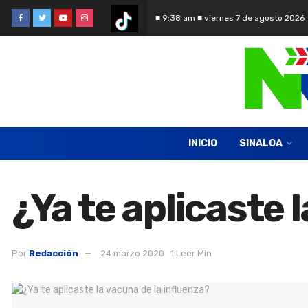
■ 9:38 am ■ viernes 7 de agosto 2026
INICIO
SINALOA
¿Ya te aplicaste 
Por
Redacción
24 marzo 2020
1 Leer Min