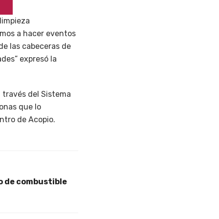
 limpieza
vamos a hacer eventos
 de las cabeceras de
ades” expresó la
a través del Sistema
sonas que lo
entro de Acopio.
o de combustible