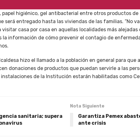
, papel higiénico, gel antibacterial entre otros productos de
ue será entregado hasta las viviendas de las familias. “No 
 visitar casa por casa en aquellas localidades más alejadas
les la información de cómo prevenir el contagio de enfermed
mos.
lcaldesa hizo el llamado a la población en general para que 
icen donaciones de productos que puedan servirle a las per
 instalaciones de la Institución estarán habilitadas como C
Nota Siguiente
gencia sanitaria; supera
Garantiza Pemex abast
ronavirus
ante crisis