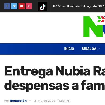
■ 3:59 am ■ sábado 8 de agosto 2026
INICIO
SINALOA
Entrega Nubia R
despensas a fami
Por
Redacción
31 marzo 2020
1 Leer Min