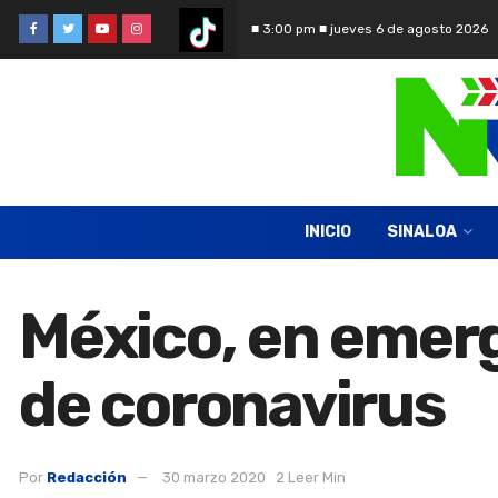
■ 3:00 pm ■ jueves 6 de agosto 2026
INICIO
SINALOA
México, en emerg
de coronavirus
Por
Redacción
30 marzo 2020
2 Leer Min