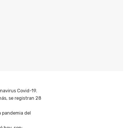
onavirus Covid-19.
ás, se registran 28
la pandemia del
ó hoy, son: