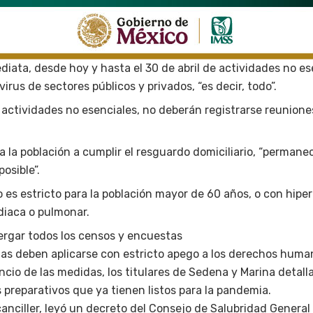
iata, desde hoy y hasta el 30 de abril de actividades no ese
 virus de sectores públicos y privados, “es decir, todo”.
s actividades no esenciales, no deberán registrarse reunion
a la población a cumplir el resguardo domiciliario, “permanec
osible”.
o es estricto para la población mayor de 60 años, o con hipe
iaca o pulmonar.
ergar todos los censos y encuestas
as deben aplicarse con estricto apego a los derechos huma
cio de las medidas, los titulares de Sedena y Marina detalla
s preparativos que ya tienen listos para la pandemia.
canciller, leyó un decreto del Consejo de Salubridad Genera