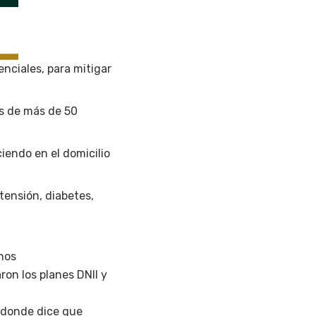
nciales, para mitigar
es de más de 50
iendo en el domicilio
rtensión, diabetes,
nos
ron los planes DNII y
l donde dice que