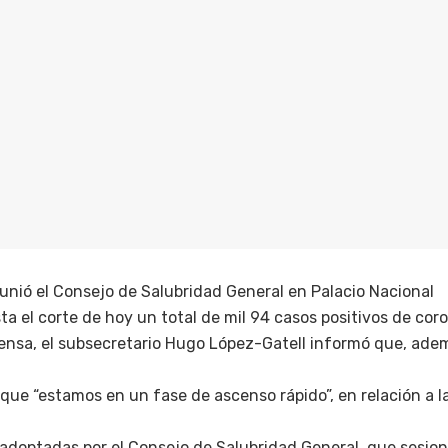
eunió el Consejo de Salubridad General en Palacio Nacional
 el corte de hoy un total de mil 94 casos positivos de cor
ensa, el subsecretario Hugo López-Gatell informó que, adem
 que “estamos en un fase de ascenso rápido”, en relación a 
 adoptadas por el Consejo de Salubridad General, que sesion