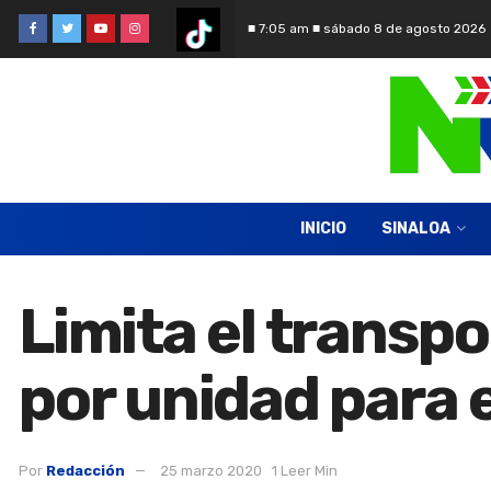
■ 7:05 am ■ sábado 8 de agosto 2026
INICIO
SINALOA
Limita el transp
por unidad para 
Por
Redacción
25 marzo 2020
1 Leer Min