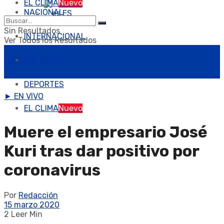
EL CLIMA
Nuevo
NACIONAL
ES
Sin Resultados
INTERNACIONAL
Ver Todos los Resultados
NR Noticias
POLICIACA
DEPORTES
► EN VIVO
EL CLIMA
Nuevo
Muere el empresario José
Kuri tras dar positivo por
coronavirus
Por
Redacción
15 marzo 2020
2 Leer Min