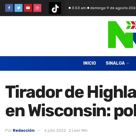
■ 3:53 am ■ domingo 9 de agosto 202
INICIO
SINALOA
Tirador de High
en Wisconsin: pol
Por
Redacción
6 julio 2022
2 Leer Min