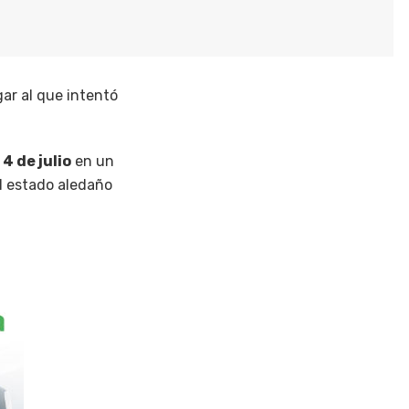
ar al que intentó
 4 de julio
en un
el estado aledaño