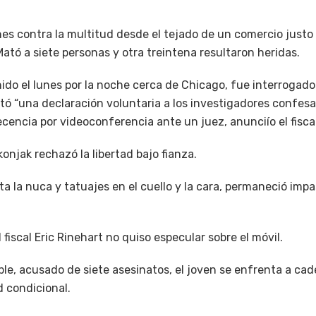
lunes contra la multitud desde el tejado de un comercio jus
Mató a siete personas y otra treintena resultaron heridas.
do el lunes por la noche cerca de Chicago, fue interrogado p
itó “una declaración voluntaria a los investigadores confes
encia por videoconferencia ante un juez, anunciío el fisca
onjak rechazó la libertad bajo fianza.
ta la nuca y tatuajes en el cuello y la cara, permaneció impa
 fiscal Eric Rinehart no quiso especular sobre el móvil.
able, acusado de siete asesinatos, el joven se enfrenta a ca
d condicional.