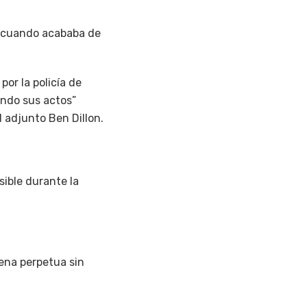
to cuando acababa de
or la policía de
ando sus actos”
l adjunto Ben Dillon.
sible durante la
dena perpetua sin