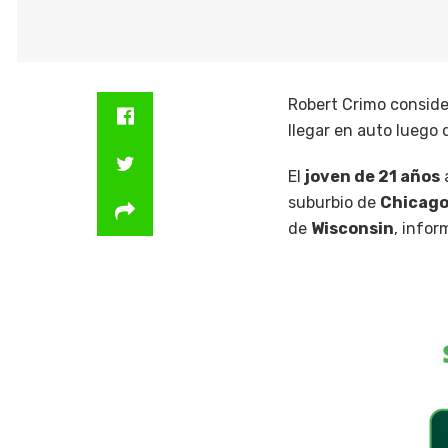
Robert Crimo conside
llegar en auto luego 
El
joven de 21 años
suburbio de
Chicag
de
Wisconsin
, infor