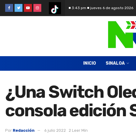
■ 3:43 pm ■ jueves 6 de agosto 2026
INICIO
SINALOA
¿Una Switch Oled
consola edición 
Por
Redacción
6 julio 2022
2 Leer Min