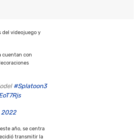
s del videojuego y
a cuentan con
 decoraciones
odel
#Splatoon3
EoT7Rjs
, 2022
 este año, se centra
ecidió transmitir la